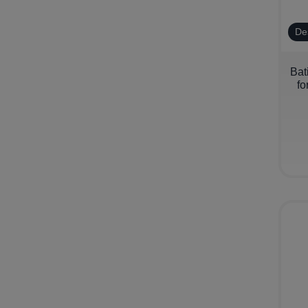
De
−
Bat
fo