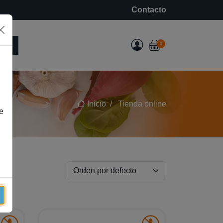
Contacto
e
0
Inicio
Tienda online
e