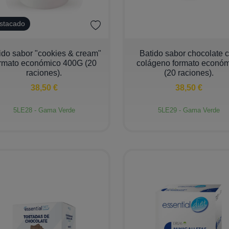
stacado
+
−
+
ido sabor "cookies & cream"
Batido sabor chocolate 
rmato económico 400G (20
colágeno formato econó
raciones).
(20 raciones).
38,50 €
38,50 €
5LE28 - Gama Verde
5LE29 - Gama Verde