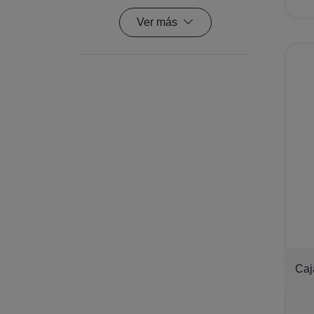
Ver más
−
Caj