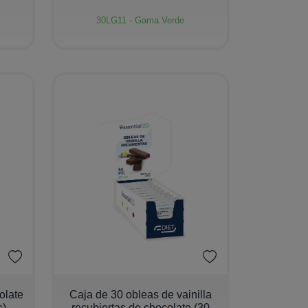
30LG11 - Gama Verde
−
+
olate
Caja de 30 obleas de vainilla
s)
recubiertas de chocolate (30