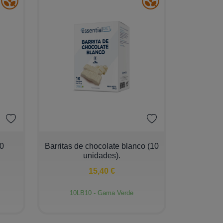
−
+
10
Barritas de chocolate blanco (10
unidades).
15,40 €
10LB10 - Gama Verde