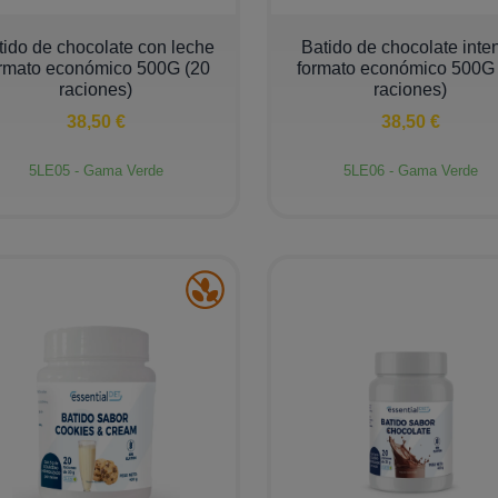
+
−
+
tido de chocolate con leche
Batido de chocolate inte
rmato económico 500G (20
formato económico 500G
raciones)
raciones)
38,50 €
38,50 €
5LE05 - Gama Verde
5LE06 - Gama Verde