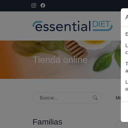
E
L
c
Tienda online
T
a
L
o
Mostr
Familias