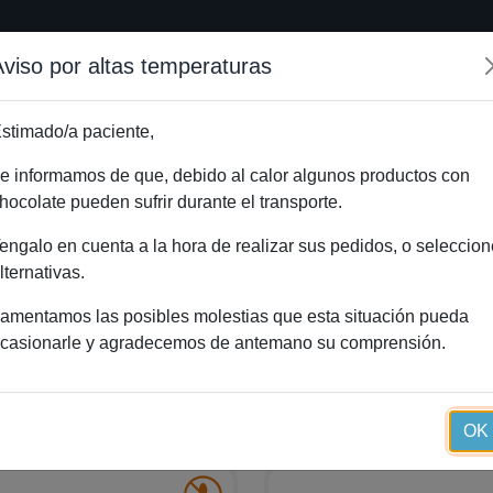
Aviso por altas temperaturas
Inicio
Método Essential
Blog
Tienda onlin
stimado/a paciente,
e informamos de que, debido al calor algunos productos con
hocolate pueden sufrir durante el transporte.
engalo en cuenta a la hora de realizar sus pedidos, o seleccion
lternativas.
amentamos las posibles molestias que esta situación pueda
casionarle y agradecemos de antemano su comprensión.
ando
1 – 30
de
259
OK