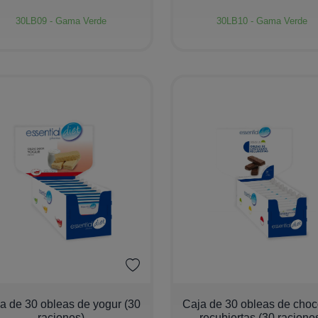
30LB09 - Gama Verde
30LB10 - Gama Verde
+
−
+
a de 30 obleas de yogur (30
Caja de 30 obleas de choc
raciones)
recubiertas (30 racione