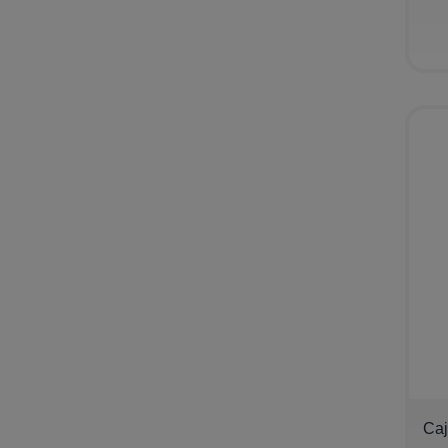
−
Caj