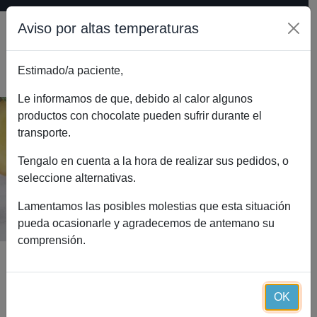
Aviso por altas temperaturas
Estimado/a paciente,
0
Le informamos de que, debido al calor algunos
productos con chocolate pueden sufrir durante el
transporte.
Caja de 30 barritas de chocolate (30
raciones)
Tengalo en cuenta a la hora de realizar sus pedidos, o
seleccione alternativas.
Inicio
Catálogo
Caja de 30 barritas de chocolate (30 raciones)
Lamentamos las posibles molestias que esta situación
pueda ocasionarle y agradecemos de antemano su
comprensión.
OK