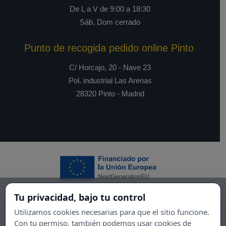
De L a V de 9:00 a 18:30
Sáb, Dom cerrado
Punto de recogida pedido online Pinto
C/ Horcajo, 20 - Nave 23
Pol. industrial Las Arenas
28320 Pinto - Madrid
Tu privacidad, bajo tu control
Utilizamos cookies necesarias para que el sitio funcione.
Con tu permiso, también podemos usar cookies de