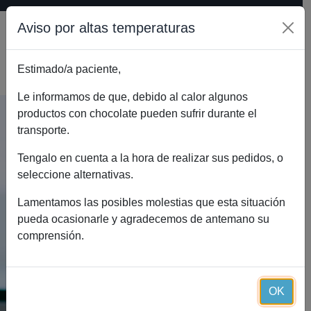
Aviso por altas temperaturas
Estimado/a paciente,
0
Le informamos de que, debido al calor algunos
productos con chocolate pueden sufrir durante el
transporte.
PACIENTES
Tengalo en cuenta a la hora de realizar sus pedidos, o
Sigue el método Essential
seleccione alternativas.
Diet, una dieta proteinada
Lamentamos las posibles molestias que esta situación
eficaz para lograr tu
pueda ocasionarle y agradecemos de antemano su
pérdida de peso de forma
comprensión.
segura.
OK
EMPIEZA CON ESSENTIAL DIET