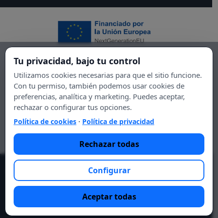
Tu privacidad, bajo tu control
Utilizamos cookies necesarias para que el sitio funcione.
Con tu permiso, también podemos usar cookies de
preferencias, analítica y marketing. Puedes aceptar,
rechazar o configurar tus opciones.
Política de cookies
·
Política de privacidad
Rechazar todas
Configurar
© 2021 Essential DIET.
Lo esencial es tu salud, lo esencial
eres tú.
Aceptar todas
Aviso legal
Política de privacidad
Contacto