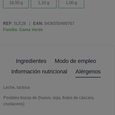
16,50 g
1,10 g
1,00 g
REF:
5LE28
|
EAN:
8436550489767
Familia: Gama Verde
Ingredientes
Modo de empleo
Información nutricional
Alérgenos
Leche, lactosa
Posibles trazas de (huevo, soja, frutos de cáscara,
crustaceos)