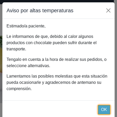
Aviso por altas temperaturas
Estimado/a paciente,
0
Le informamos de que, debido al calor algunos
productos con chocolate pueden sufrir durante el
transporte.
Batido sabor "cookies & cream"
formato económico 400G (20
Tengalo en cuenta a la hora de realizar sus pedidos, o
seleccione alternativas.
raciones).
Inicio
Catálogo
Lamentamos las posibles molestias que esta situación
Batido sabor "cookies & cream" formato económico
pueda ocasionarle y agradecemos de antemano su
400G (20 raciones).
comprensión.
OK