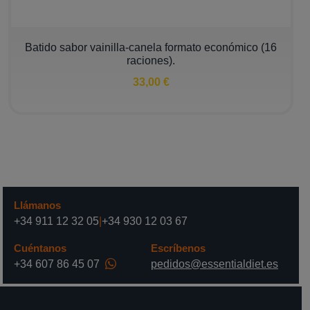
Batido sabor vainilla-canela formato económico (16
raciones).
33,00 €
Llámanos
+34 911 12 32 05
|
+34 930 12 03 67
Cuéntanos
Escríbenos
+34 607 86 45 07
pedidos@essentialdiet.es