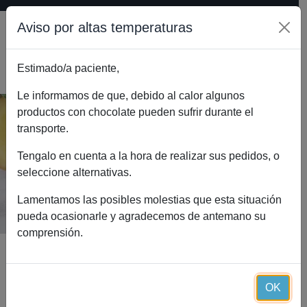
Aviso por altas temperaturas
Estimado/a paciente,
0
Le informamos de que, debido al calor algunos
productos con chocolate pueden sufrir durante el
transporte.
Caja de 30 barritas de chocolate
blanco (30 raciones)
Tengalo en cuenta a la hora de realizar sus pedidos, o
seleccione alternativas.
Inicio
Catálogo
Caja de 30 barritas de chocolate blanco (30 raciones)
Lamentamos las posibles molestias que esta situación
pueda ocasionarle y agradecemos de antemano su
comprensión.
OK