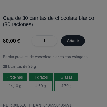
Caja de 30 barritas de chocolate blanco
(30 raciones)
80,00 €
−
+
Añadir
Barrita proteica de chocolate blanco con colágeno.
30 barritas de 35 g
Proteinas
Hidratos
Grasas
14,10 g
4,60 g
4,70 g
REF:
30LB10
|
EAN:
8436550485691