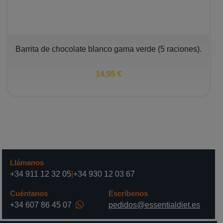
Barrita de chocolate blanco gama verde (5 raciones).
14,95 €
Llámanos
+34 911 12 32 05
|
+34 930 12 03 67
Cuéntanos
Escríbenos
+34 607 86 45 07
pedidos@essentialdiet.es