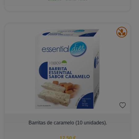
Bebidas
Barritas
Postres
Tortillas y Pastas
Ver más
Alérgenos
Sin Gluten
Sin Leche
Sin Huevo
−
+
Barritas de caramelo (10 unidades).
Sin Pescado
Sin Cacahuete
17,50 €