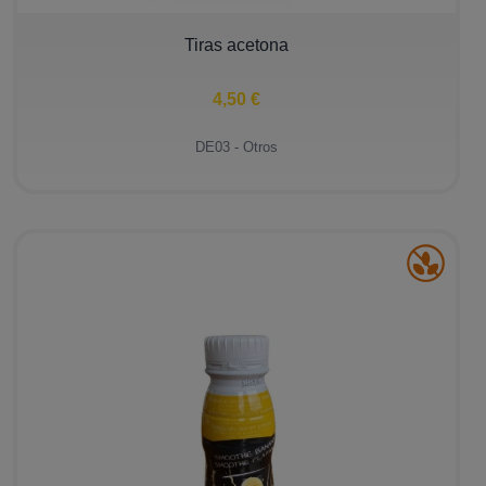
−
+
Tiras acetona
4,50 €
DE03 - Otros