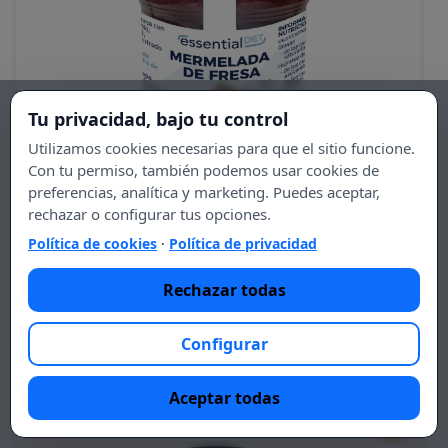
Tu privacidad, bajo tu control
Utilizamos cookies necesarias para que el sitio funcione.
Con tu permiso, también podemos usar cookies de
preferencias, analítica y marketing. Puedes aceptar,
−
+
rechazar o configurar tus opciones.
Mermelada de fresa
Política de cookies
·
Política de privacidad
4,50 €
Rechazar todas
DL24 - Gama Verde
Configurar
Aceptar todas