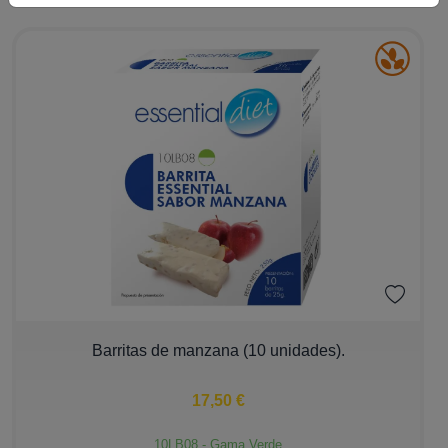
Familias
Essential Diet
Essential Micro
Essential Hair
Essential Sport
Gustos
Dulce
Salado
−
+
Barritas de manzana (10 unidades).
Filtros
17,50 €
10LB08 - Gama Verde