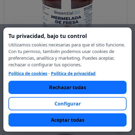
Tu privacidad, bajo tu control
Utilizamos cookies necesarias para que el sitio funcione.
Con tu permiso, también podemos usar cookies de
preferencias, analítica y marketing. Puedes aceptar,
−
+
rechazar o configurar tus opciones.
Mermelada de fresa
Política de cookies
·
Política de privacidad
4,50 €
Rechazar todas
DL24 - Gama Verde
Configurar
Aceptar todas