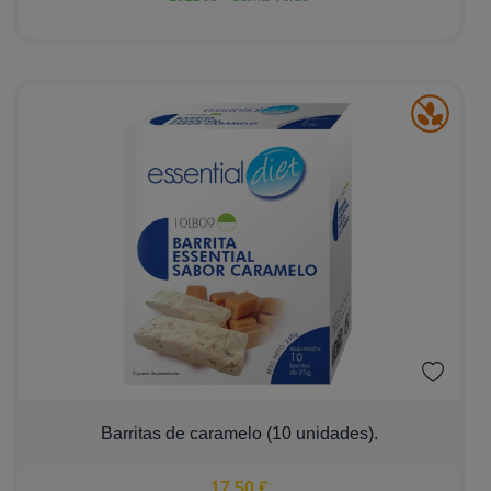
Bebidas
Barritas
Postres
Tortillas y Pastas
Ver más
Alérgenos
Sin Gluten
Sin Leche
Sin Huevo
−
+
Barritas de caramelo (10 unidades).
Sin Pescado
Sin Cacahuete
17,50 €