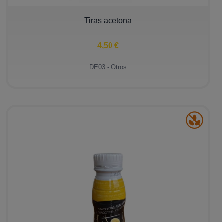
−
+
Tiras acetona
4,50 €
DE03 - Otros