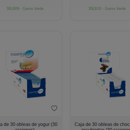
30LB09 - Gama Verde
30LB10 - Gama Verde
+
−
+
a de 30 obleas de yogur (30
Caja de 30 obleas de choc
raciones)
recubiertas (30 racione