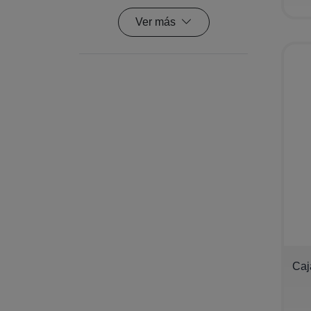
Ver más
−
Caj