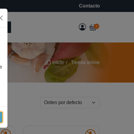
Contacto
e
0
Inicio
Tienda online
e