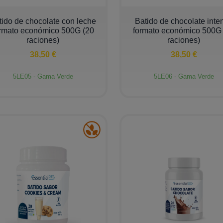
+
−
+
tido de chocolate con leche
Batido de chocolate inte
rmato económico 500G (20
formato económico 500G
raciones)
raciones)
38,50 €
38,50 €
5LE05 - Gama Verde
5LE06 - Gama Verde