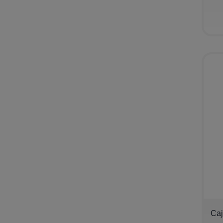
−
Caj