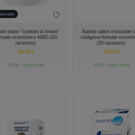
stacado
+
−
+
ido sabor "cookies & cream"
Batido sabor chocolate 
rmato económico 400G (20
colágeno formato econó
raciones).
(20 raciones).
38,50 €
38,50 €
5LE28 - Gama Verde
5LE29 - Gama Verde