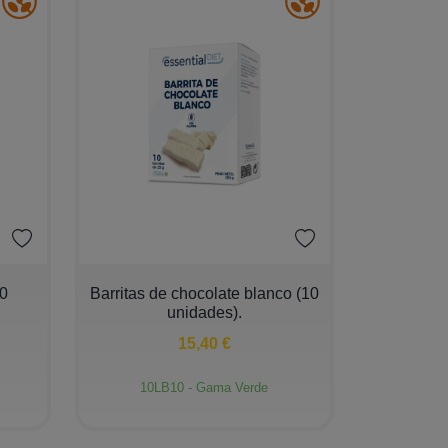
−
+
10
Barritas de chocolate blanco (10
unidades).
15,40 €
10LB10 - Gama Verde