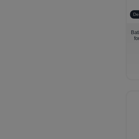
De
−
Bat
fo