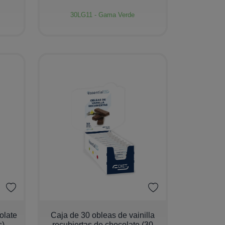
30LG11 - Gama Verde
−
+
olate
Caja de 30 obleas de vainilla
s)
recubiertas de chocolate (30