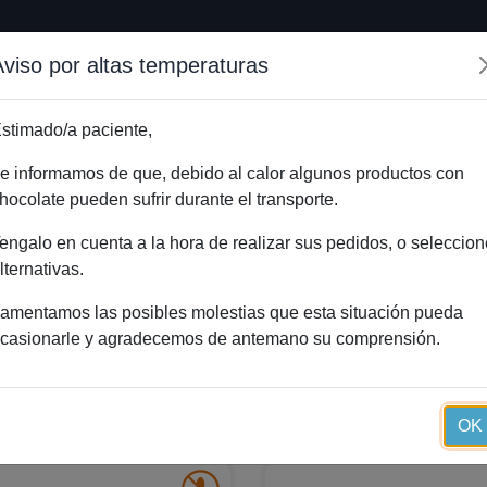
Aviso por altas temperaturas
Inicio
Método Essential
Blog
Tienda onlin
stimado/a paciente,
e informamos de que, debido al calor algunos productos con
hocolate pueden sufrir durante el transporte.
engalo en cuenta a la hora de realizar sus pedidos, o seleccion
lternativas.
amentamos las posibles molestias que esta situación pueda
casionarle y agradecemos de antemano su comprensión.
ando
1 – 30
de
259
OK