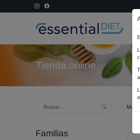
E
L
c
Tienda online
T
a
L
o
Mostr
Familias