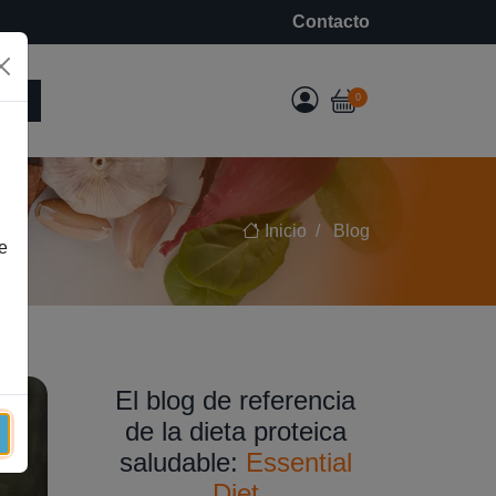
Contacto
e
0
Inicio
Blog
e
El blog de referencia
de la dieta proteica
saludable:
Essential
Diet