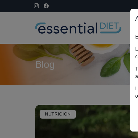
E
L
c
Blog
T
a
L
o
NUTRICIÓN