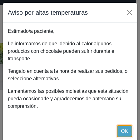
Aviso por altas temperaturas
Estimado/a paciente,
0
Le informamos de que, debido al calor algunos
productos con chocolate pueden sufrir durante el
transporte.
Blog
Inicio
Blog
Calcio, vitamina D y huesos
Tengalo en cuenta a la hora de realizar sus pedidos, o
seleccione alternativas.
Lamentamos las posibles molestias que esta situación
pueda ocasionarle y agradecemos de antemano su
comprensión.
El blog de referencia de la dieta
proteica saludable:
Essential Diet
OK