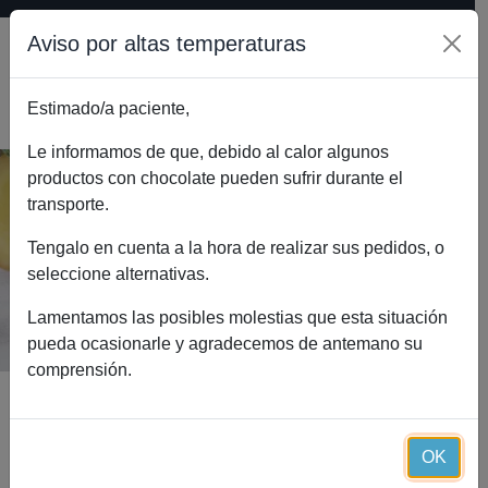
Aviso por altas temperaturas
Estimado/a paciente,
0
Le informamos de que, debido al calor algunos
productos con chocolate pueden sufrir durante el
transporte.
Vitaminas y minerales Essential (30
cápsulas)
Tengalo en cuenta a la hora de realizar sus pedidos, o
seleccione alternativas.
Inicio
Catálogo
Vitaminas y minerales Essential (30 cápsulas)
Lamentamos las posibles molestias que esta situación
pueda ocasionarle y agradecemos de antemano su
comprensión.
OK