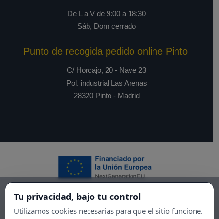
De L a V de 9:00 a 18:30
Sáb, Dom cerrado
Punto de recogida pedido online Pinto
C/ Horcajo, 20 - Nave 23
Pol. industrial Las Arenas
28320 Pinto - Madrid
Tu privacidad, bajo tu control
Utilizamos cookies necesarias para que el sitio funcione.