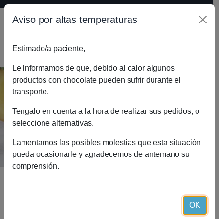
Aviso por altas temperaturas
Estimado/a paciente,
0
Le informamos de que, debido al calor algunos
productos con chocolate pueden sufrir durante el
transporte.
Omega 3 Essential Plus (90
cápsulas)
Tengalo en cuenta a la hora de realizar sus pedidos, o
seleccione alternativas.
Inicio
Catálogo
Omega 3 Essential Plus (90 cápsulas)
Lamentamos las posibles molestias que esta situación
pueda ocasionarle y agradecemos de antemano su
comprensión.
OK