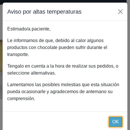
Aviso por altas temperaturas
Estimado/a paciente,
0
Le informamos de que, debido al calor algunos
productos con chocolate pueden sufrir durante el
transporte.
Glucomanano + Cromo Essential
(120 cápsulas)
Tengalo en cuenta a la hora de realizar sus pedidos, o
seleccione alternativas.
Inicio
Catálogo
Glucomanano + Cromo Essential (120 cápsulas)
Lamentamos las posibles molestias que esta situación
pueda ocasionarle y agradecemos de antemano su
comprensión.
OK