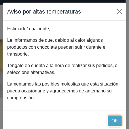
Aviso por altas temperaturas
Estimado/a paciente,
0
Le informamos de que, debido al calor algunos
productos con chocolate pueden sufrir durante el
transporte.
Gestatial Essential (60 cápsulas+60
perlas)
Tengalo en cuenta a la hora de realizar sus pedidos, o
seleccione alternativas.
Inicio
Catálogo
Gestatial Essential (60 cápsulas+60 perlas)
Lamentamos las posibles molestias que esta situación
pueda ocasionarle y agradecemos de antemano su
comprensión.
OK