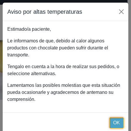
Aviso por altas temperaturas
Estimado/a paciente,
0
Le informamos de que, debido al calor algunos
productos con chocolate pueden sufrir durante el
transporte.
Gestatial Essential (60 cápsulas+60
perlas)
Tengalo en cuenta a la hora de realizar sus pedidos, o
seleccione alternativas.
Inicio
Catálogo
Gestatial Essential (60 cápsulas+60 perlas)
Lamentamos las posibles molestias que esta situación
pueda ocasionarle y agradecemos de antemano su
comprensión.
OK