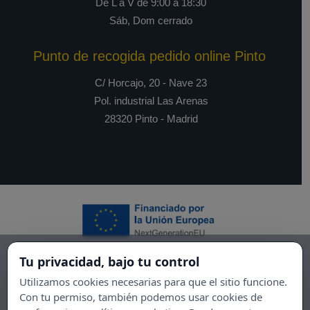
De L a V de 9:00 a 18:30
Sáb, Dom cerrado
Punto de recogida pedido online Pinto
C/ Horcajo, 20 - Nave 23
Pol. industrial Las Arenas
28320 Pinto - Madrid
Tu privacidad, bajo tu control
Utilizamos cookies necesarias para que el sitio funcione.
Con tu permiso, también podemos usar cookies de