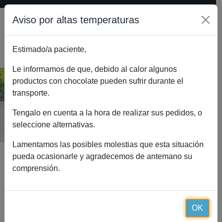
Aviso por altas temperaturas
Estimado/a paciente,
0
Le informamos de que, debido al calor algunos
productos con chocolate pueden sufrir durante el
transporte.
Dermotial Essential (60 cápsulas)
Inicio
Catálogo
Dermotial Essential (60 cápsulas)
Tengalo en cuenta a la hora de realizar sus pedidos, o
seleccione alternativas.
Lamentamos las posibles molestias que esta situación
pueda ocasionarle y agradecemos de antemano su
comprensión.
OK