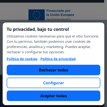
Tu privacidad, bajo tu control
Utilizamos cookies necesarias para que el sitio funcione.
Con tu permiso, también podemos usar cookies de
preferencias, analítica y marketing. Puedes aceptar,
rechazar o configurar tus opciones.
Política de cookies
·
Política de privacidad
Rechazar todas
Configurar
© 2021 Essential DIET.
Lo esencial es tu salud, lo esencial
eres tú.
Aceptar todas
Aviso legal
Política de privacidad
Contacto