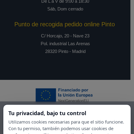
De L a V de 9:00 a 18:30
Sáb, Dom cerrado
Punto de recogida pedido online Pinto
C/ Horcajo, 20 - Nave 23
Pol. industrial Las Arenas
28320 Pinto - Madrid
Tu privacidad, bajo tu control
Utilizamos cookies necesarias para que el sitio funcione.
Con tu permiso, también podemos usar cookies de