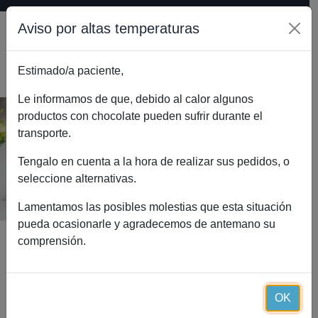
Aviso por altas temperaturas
Estimado/a paciente,
0
Le informamos de que, debido al calor algunos
productos con chocolate pueden sufrir durante el
transporte.
Bariatial R Essential (60 cápsulas)
Inicio
Catálogo
Tengalo en cuenta a la hora de realizar sus pedidos, o
Bariatial R Essential (60 cápsulas)
seleccione alternativas.
Lamentamos las posibles molestias que esta situación
pueda ocasionarle y agradecemos de antemano su
comprensión.
OK