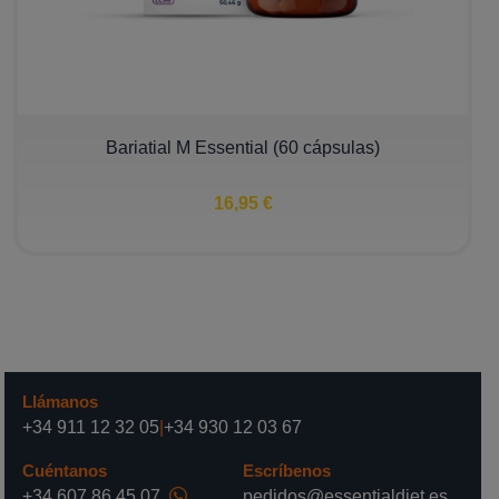
Bariatial M Essential (60 cápsulas)
16,95 €
Llámanos
+34 911 12 32 05
|
+34 930 12 03 67
Cuéntanos
Escríbenos
+34 607 86 45 07
pedidos@essentialdiet.es