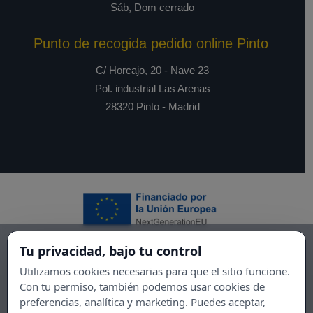
Sáb, Dom cerrado
Punto de recogida pedido online Pinto
C/ Horcajo, 20 - Nave 23
Pol. industrial Las Arenas
28320 Pinto - Madrid
Tu privacidad, bajo tu control
Utilizamos cookies necesarias para que el sitio funcione.
Con tu permiso, también podemos usar cookies de
preferencias, analítica y marketing. Puedes aceptar,