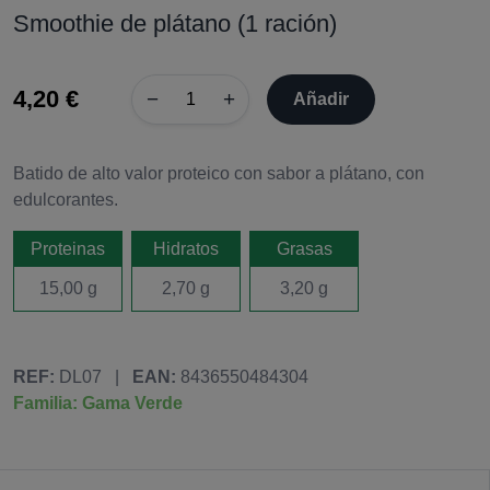
Smoothie de plátano (1 ración)
4,20 €
−
+
Añadir
Batido de alto valor proteico con sabor a plátano, con
edulcorantes.
Proteinas
Hidratos
Grasas
15,00 g
2,70 g
3,20 g
REF:
DL07
|
EAN:
8436550484304
Familia: Gama Verde