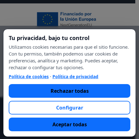
Tu privacidad, bajo tu control
Utilizamos cookies necesarias para que el sitio funcione.
Con tu permiso, también podemos usar cookies de
preferencias, analítica y marketing. Puedes aceptar,
rechazar o configurar tus opciones.
Política de cookies
·
Política de privacidad
Rechazar todas
Configurar
© 2021 Essential DIET.
Lo esencial es tu salud, lo esencial
eres tú.
Aceptar todas
Aviso legal
Política de privacidad
Contacto