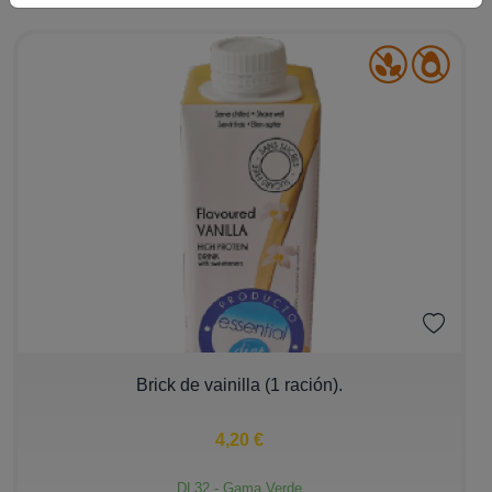
Familias
Essential Diet
Essential Micro
Essential Hair
Essential Sport
Gustos
Dulce
Salado
−
+
Brick de vainilla (1 ración).
Filtros
4,20 €
DL32 - Gama Verde