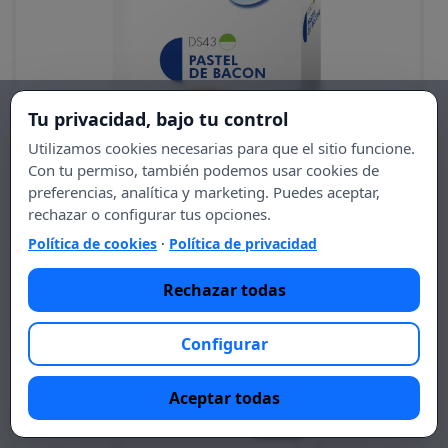
Tu privacidad, bajo tu control
Utilizamos cookies necesarias para que el sitio funcione.
Con tu permiso, también podemos usar cookies de
preferencias, analítica y marketing. Puedes aceptar,
−
+
rechazar o configurar tus opciones.
Pastel de bacon (5 raciones).
Política de cookies
·
Política de privacidad
14,95 €
Rechazar todas
DS43 - Gama Verde
Configurar
Aceptar todas