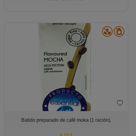
Bebidas
Barritas
Postres
Tortillas y Pastas
Ver más
Alérgenos
Sin Gluten
Sin Leche
Sin Huevo
−
+
Batido preparado de café moka (1 ración).
Sin Pescado
Sin Cacahuete
4,20 €