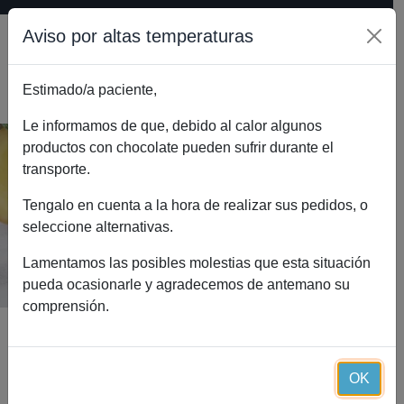
Aviso por altas temperaturas
Estimado/a paciente,
0
Le informamos de que, debido al calor algunos
productos con chocolate pueden sufrir durante el
transporte.
Omega 3 Essential Plus (90
cápsulas)
Tengalo en cuenta a la hora de realizar sus pedidos, o
seleccione alternativas.
Inicio
Catálogo
Omega 3 Essential Plus (90 cápsulas)
Lamentamos las posibles molestias que esta situación
pueda ocasionarle y agradecemos de antemano su
comprensión.
OK