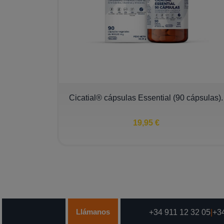
Cicatial® cápsulas Essential (90 cápsulas).
19,95 €
Llámanos
+34 911 12 32 05
|
+34