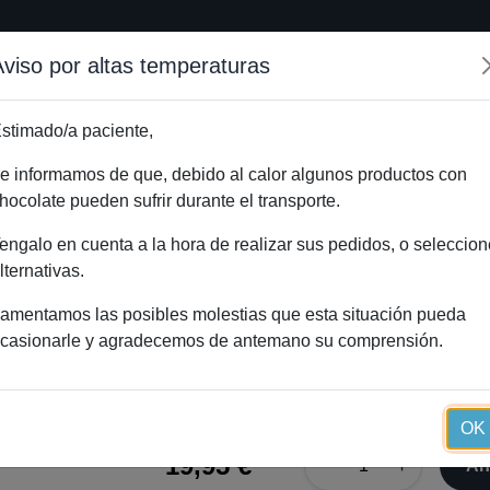
Aviso por altas temperaturas
Inicio
Método Essential
Blog
Tienda onlin
stimado/a paciente,
e informamos de que, debido al calor algunos productos con
hocolate pueden sufrir durante el transporte.
ntial (90 cápsulas).
Inicio
Catálog
engalo en cuenta a la hora de realizar sus pedidos, o seleccion
lternativas.
amentamos las posibles molestias que esta situación pueda
casionarle y agradecemos de antemano su comprensión.
Cicatial® cápsulas Essential
OK
19,95 €
−
+
Añ