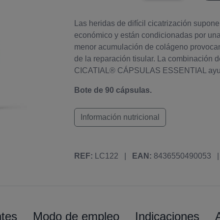
Las heridas de difícil cicatrización supon
económico y están condicionadas por una m
menor acumulación de colágeno provocando
de la reparación tisular. La combinación 
CICATIAL® CÁPSULAS ESSENTIAL ayudan a
Bote de 90 cápsulas.
Información nutricional
REF:
LC122
|
EAN:
8436550490053
|
ntes
Modo de empleo
Indicaciones