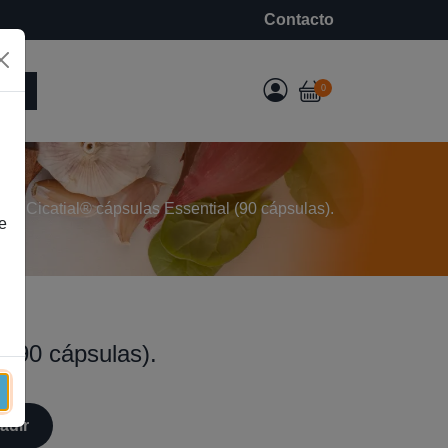
Contacto
e
0
o
Cicatial® cápsulas Essential (90 cápsulas).
e
 (90 cápsulas).
adir