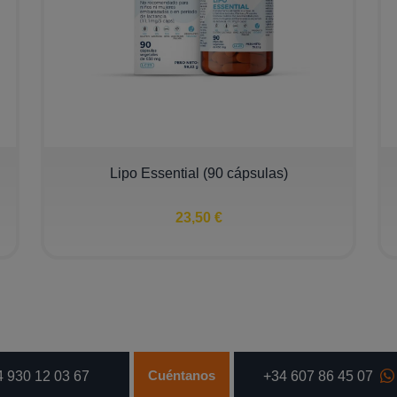
Lipo Essential (90 cápsulas)
23,50 €
Cuéntanos
 930 12 03 67
+34 607 86 45 07