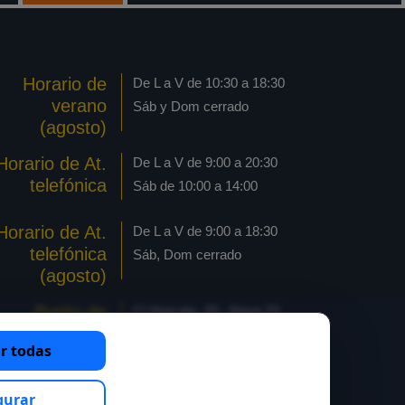
Horario de
De L a V de 10:30 a 18:30
verano
Sáb y Dom cerrado
(agosto)
Horario de At.
De L a V de 9:00 a 20:30
telefónica
Sáb de 10:00 a 14:00
Horario de At.
De L a V de 9:00 a 18:30
telefónica
Sáb, Dom cerrado
(agosto)
Punto de
C/ Horcajo, 20 - Nave 23
recogida
Pol. industrial Las Arenas
r todas
pedido online
28320 Pinto - Madrid
Pinto
gurar