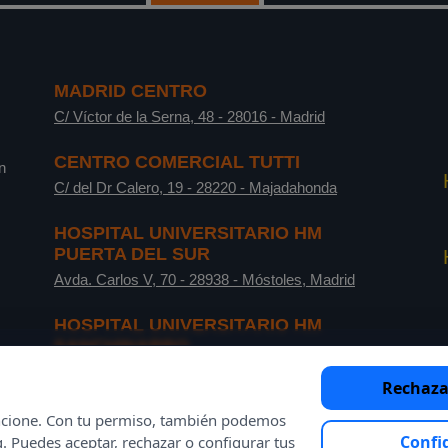
MADRID CENTRO
C/ Víctor de la Serna, 48
-
28016
-
Madrid
CENTRO COMERCIAL TUTTI
n
C/ del Dr Calero, 19
-
28220
-
Majadahonda
HOSPITAL UNIVERSITARIO HM
PUERTA DEL SUR
Avda. Carlos V, 70
-
28938
-
Móstoles, Madrid
HOSPITAL UNIVERSITARIO HM
SANCHINARRO
C/ de Oña, 10
-
28050
-
Madrid
Rechaza
funcione. Con tu permiso, también podemos
Confi
g. Puedes aceptar, rechazar o configurar tus