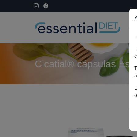
E
L
c
Cicatial® cápsulas Esse
T
a
L
o