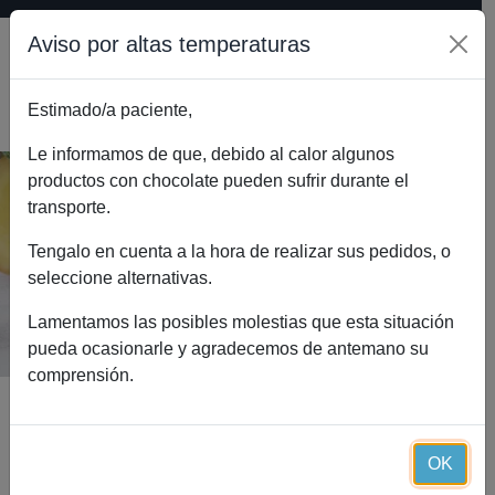
Aviso por altas temperaturas
Estimado/a paciente,
0
Le informamos de que, debido al calor algunos
productos con chocolate pueden sufrir durante el
transporte.
Vitaminas y minerales sin hierro (30
cápsulas)
Tengalo en cuenta a la hora de realizar sus pedidos, o
seleccione alternativas.
Inicio
Catálogo
Vitaminas y minerales sin hierro (30 cápsulas)
Lamentamos las posibles molestias que esta situación
pueda ocasionarle y agradecemos de antemano su
comprensión.
OK