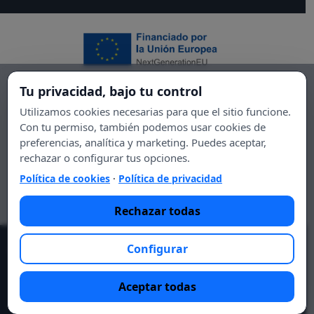
Tu privacidad, bajo tu control
Utilizamos cookies necesarias para que el sitio funcione.
Con tu permiso, también podemos usar cookies de
preferencias, analítica y marketing. Puedes aceptar,
rechazar o configurar tus opciones.
Política de cookies
·
Política de privacidad
Rechazar todas
Configurar
© 2021 Essential DIET.
Lo esencial es tu salud, lo esencial
eres tú.
Aceptar todas
Aviso legal
Política de privacidad
Contacto