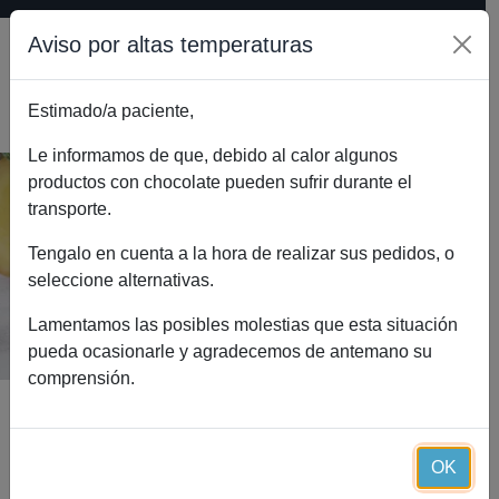
Aviso por altas temperaturas
Estimado/a paciente,
0
Le informamos de que, debido al calor algunos
productos con chocolate pueden sufrir durante el
transporte.
Vitaminas y minerales Essential (30
cápsulas)
Tengalo en cuenta a la hora de realizar sus pedidos, o
seleccione alternativas.
Inicio
Catálogo
Vitaminas y minerales Essential (30 cápsulas)
Lamentamos las posibles molestias que esta situación
pueda ocasionarle y agradecemos de antemano su
comprensión.
OK