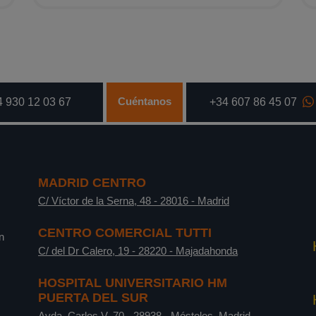
Cuéntanos
 930 12 03 67
+34 607 86 45 07
MADRID CENTRO
C/ Víctor de la Serna, 48
-
28016
-
Madrid
CENTRO COMERCIAL TUTTI
n
C/ del Dr Calero, 19
-
28220
-
Majadahonda
HOSPITAL UNIVERSITARIO HM
PUERTA DEL SUR
Avda. Carlos V, 70
-
28938
-
Móstoles, Madrid