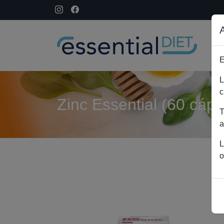
E
L
c
Zinc Essential (60 cáps
T
a
L
o