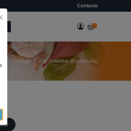
Contacto
e
0
icio
Catálogo
Zinc Essential (60 cápsulas)
e
adir