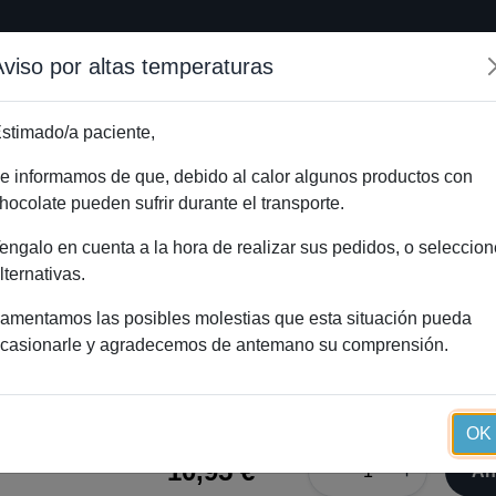
Aviso por altas temperaturas
Inicio
Método Essential
Blog
Tienda onlin
stimado/a paciente,
e informamos de que, debido al calor algunos productos con
hocolate pueden sufrir durante el transporte.
ulas)
In
engalo en cuenta a la hora de realizar sus pedidos, o seleccion
lternativas.
amentamos las posibles molestias que esta situación pueda
casionarle y agradecemos de antemano su comprensión.
Zinc Essential (60 cápsulas)
OK
10,95 €
−
+
Añ