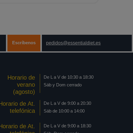
Escríbenos
pedidos@essentialdiet.es
Horario de
De L a V de 10:30 a 18:30
verano
Sáb y Dom cerrado
(agosto)
Horario de At.
De L a V de 9:00 a 20:30
telefónica
Sáb de 10:00 a 14:00
Horario de At.
De L a V de 9:00 a 18:30