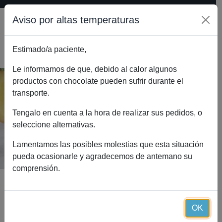
Aviso por altas temperaturas
Estimado/a paciente,
0
Le informamos de que, debido al calor algunos
productos con chocolate pueden sufrir durante el
transporte.
Vitaminas y minerales Essential (30
cápsulas)
Tengalo en cuenta a la hora de realizar sus pedidos, o
seleccione alternativas.
Inicio
Catálogo
Vitaminas y minerales Essential (30 cápsulas)
Lamentamos las posibles molestias que esta situación
pueda ocasionarle y agradecemos de antemano su
comprensión.
OK