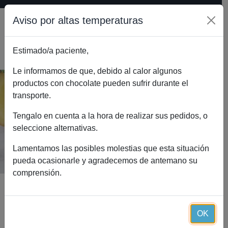
Aviso por altas temperaturas
Estimado/a paciente,
0
Le informamos de que, debido al calor algunos
productos con chocolate pueden sufrir durante el
transporte.
Orégano + Essential (60 cápsulas
vegetales)
Tengalo en cuenta a la hora de realizar sus pedidos, o
seleccione alternativas.
Inicio
Catálogo
Orégano + Essential (60 cápsulas vegetales)
Lamentamos las posibles molestias que esta situación
pueda ocasionarle y agradecemos de antemano su
comprensión.
OK