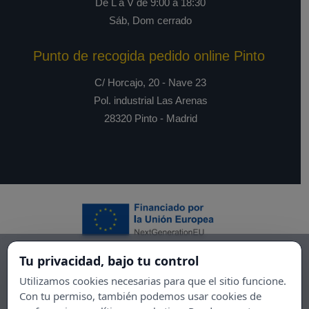
De L a V de 9:00 a 18:30
Sáb, Dom cerrado
Punto de recogida pedido online Pinto
C/ Horcajo, 20 - Nave 23
Pol. industrial Las Arenas
28320 Pinto - Madrid
Tu privacidad, bajo tu control
Utilizamos cookies necesarias para que el sitio funcione.
Con tu permiso, también podemos usar cookies de