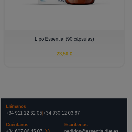
Lipo Essential (90 cápsulas)
23,50 €
Llámanos
+34 911 12 32 05
|
+34 930 12 03 67
Cuéntanos
Escríbenos
+34 607 86 45 07
pedidos@essentialdiet.es