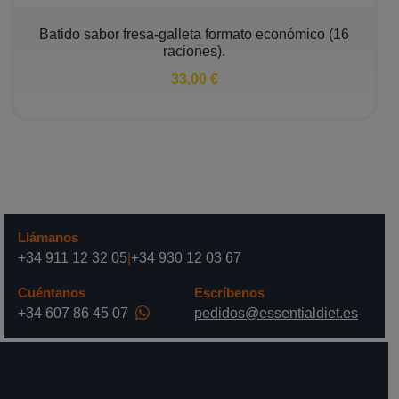
Batido sabor fresa-galleta formato económico (16
raciones).
33,00 €
Llámanos
+34 911 12 32 05
|
+34 930 12 03 67
Cuéntanos
Escríbenos
+34 607 86 45 07
pedidos@essentialdiet.es