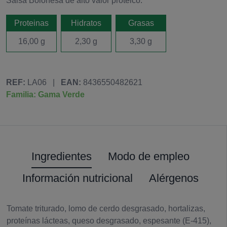
Salsa Boloñesa de alto valor protéico.
Proteinas
Hidratos
Grasas
16,00 g
2,30 g
3,30 g
REF:
LA06
|
EAN:
8436550482621
Familia: Gama Verde
Ingredientes
Modo de empleo
Información nutricional
Alérgenos
Tomate triturado, lomo de cerdo desgrasado, hortalizas,
proteínas lácteas, queso desgrasado, espesante (E-415),