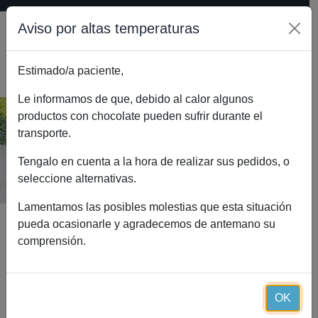
Aviso por altas temperaturas
Estimado/a paciente,
0
Le informamos de que, debido al calor algunos
productos con chocolate pueden sufrir durante el
transporte.
Salsa shirataki boloñesa (100 g)
Inicio
Catálogo
Salsa shirataki boloñesa (100 g)
Tengalo en cuenta a la hora de realizar sus pedidos, o
seleccione alternativas.
Lamentamos las posibles molestias que esta situación
pueda ocasionarle y agradecemos de antemano su
comprensión.
OK