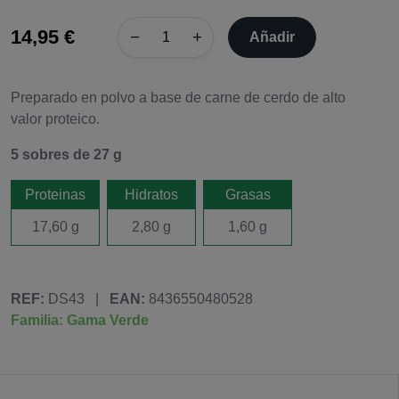
14,95 €
−
+
Añadir
Preparado en polvo a base de carne de cerdo de alto
valor proteico.
5 sobres de 27 g
Proteinas
Hidratos
Grasas
17,60 g
2,80 g
1,60 g
REF:
DS43
|
EAN:
8436550480528
Familia: Gama Verde