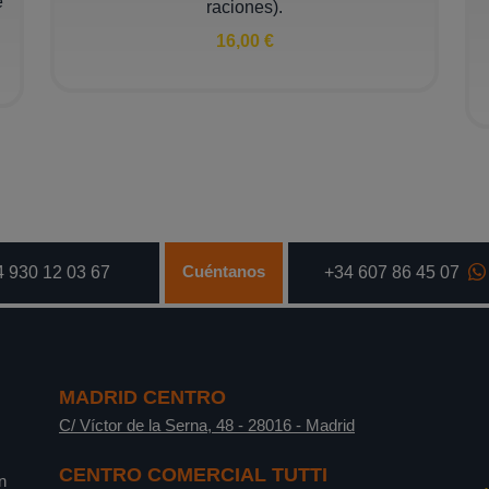
e
raciones).
16,00 €
Cuéntanos
 930 12 03 67
+34 607 86 45 07
MADRID CENTRO
C/ Víctor de la Serna, 48
-
28016
-
Madrid
CENTRO COMERCIAL TUTTI
n