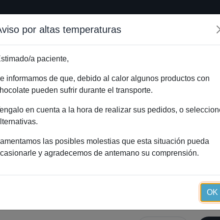
Aviso por altas temperaturas
Inicio
Método Essential
Blog
Tienda onlin
stimado/a paciente,
e informamos de que, debido al calor algunos productos con
hocolate pueden sufrir durante el transporte.
ecubiertas gama verde
Inicio
Catál
engalo en cuenta a la hora de realizar sus pedidos, o seleccion
Obleas de choc
lternativas.
amentamos las posibles molestias que esta situación pueda
casionarle y agradecemos de antemano su comprensión.
Obleas de chocolate recubie
OK