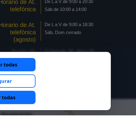
Horario de At.
De L a V de 9:00 a 20:30
telefónica
Sáb de 10:00 a 14:00
Horario de At.
De L a V de 9:00 a 18:30
telefónica
Sáb, Dom cerrado
(agosto)
Punto de
C/ Horcajo, 20 - Nave 23
recogida
Pol. industrial Las Arenas
r todas
pedido online
28320 Pinto - Madrid
Pinto
gurar
 todas