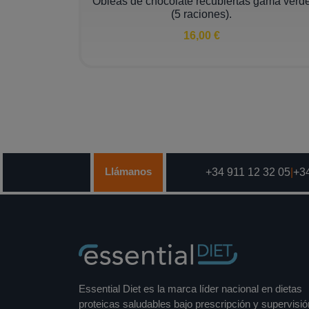
Obleas de chocolate recubiertas gama verd
(5 raciones).
16,00 €
Llámanos
+34 911 12 32 05
|
+34
Essential Diet es la marca líder nacional en dietas
proteicas saludables bajo prescripción y supervisió