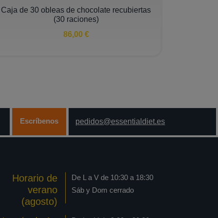
Caja de 30 obleas de chocolate recubiertas
(30 raciones)
86,00 €
Escríbenos
pedidos@essentialdiet.es
Horario de
De L a V de 10:30 a 18:30
verano
Sáb y Dom cerrado
(agosto)