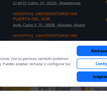
C/ del Dr Calero, 19
-
28220
-
Majadahonda
HOSPITAL UNIVERSITARIO HM
PUERTA DEL SUR
Avda. Carlos V, 70
-
28938
-
Móstoles, Madrid
HOSPITAL UNIVERSITARIO HM
SANCHINARRO
C/ de Oña, 10
-
28050
-
Madrid
Rechaza
funcione. Con tu permiso, también podemos
Confi
g. Puedes aceptar, rechazar o configurar tus
Aceptar