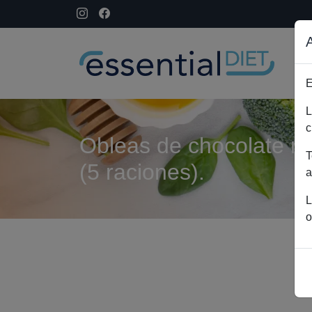
E
L
c
Obleas de chocolate r
T
(5 raciones).
a
L
o