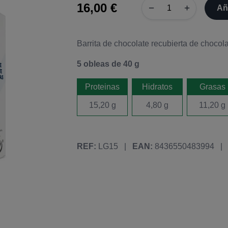
16,00 €
−
+
Añ
Barrita de chocolate recubierta de chocola
5 obleas de 40 g
Proteinas
Hidratos
Grasas
15,20 g
4,80 g
11,20 g
REF:
LG15
|
EAN:
8436550483994
|