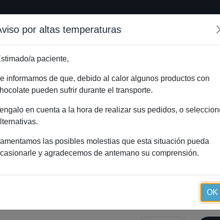
Aviso por altas temperaturas
Inicio
Método Essential
Blog
Tienda onlin
stimado/a paciente,
e informamos de que, debido al calor algunos productos con
hocolate pueden sufrir durante el transporte.
e chocolate con leche
Inicio
Catál
engalo en cuenta a la hora de realizar sus pedidos, o seleccion
Galletas recub
lternativas.
amentamos las posibles molestias que esta situación pueda
casionarle y agradecemos de antemano su comprensión.
Galletas recubiertas de choc
OK