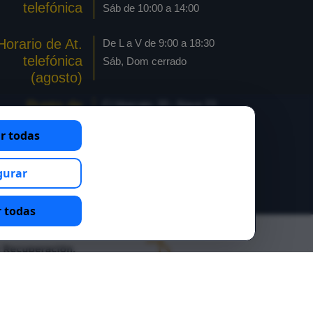
telefónica
Sáb de 10:00 a 14:00
Horario de At.
De L a V de 9:00 a 18:30
telefónica
Sáb, Dom cerrado
(agosto)
Punto de
C/ Horcajo, 20 - Nave 23
recogida
Pol. industrial Las Arenas
r todas
pedido online
28320 Pinto - Madrid
Pinto
gurar
 todas
Aviso legal
Política de privacidad
Contacto