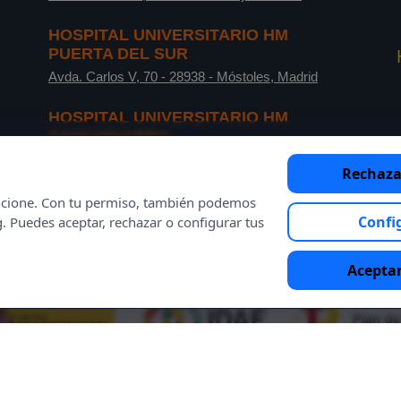
HOSPITAL UNIVERSITARIO HM
PUERTA DEL SUR
Avda. Carlos V, 70
-
28938
-
Móstoles, Madrid
HOSPITAL UNIVERSITARIO HM
SANCHINARRO
C/ de Oña, 10
-
28050
-
Madrid
Rechaza
funcione. Con tu permiso, también podemos
Confi
g. Puedes aceptar, rechazar o configurar tus
Aceptar
lo esencial eres tú.