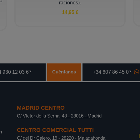
(5
raciones).
14,95 €
Cuéntanos
 930 12 03 67
+34 607 86 45 07
MADRID CENTRO
C/ Víctor de la Serna, 48
-
28016
-
Madrid
CENTRO COMERCIAL TUTTI
n
C/ del Dr Calero, 19
-
28220
-
Majadahonda