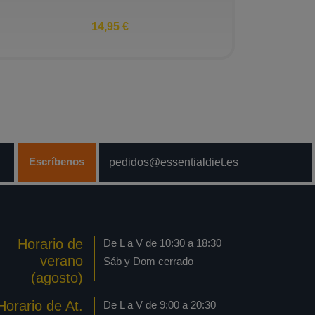
14,95 €
Escríbenos
pedidos@essentialdiet.es
Horario de
De L a V de 10:30 a 18:30
verano
Sáb y Dom cerrado
(agosto)
Horario de At.
De L a V de 9:00 a 20:30