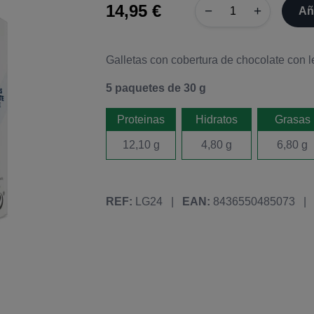
14,95 €
−
+
Añ
Galletas con cobertura de chocolate con l
5 paquetes de 30 g
Proteinas
Hidratos
Grasas
12,10 g
4,80 g
6,80 g
REF:
LG24
|
EAN:
8436550485073
|