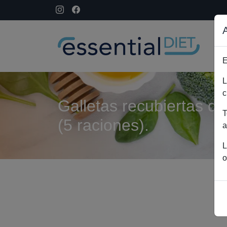
E
L
c
Galletas recubiertas d
T
(5 raciones).
a
L
o