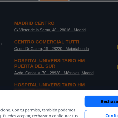
MADRID CENTRO
C/ Víctor de la Serna, 48
-
28016
-
Madrid
CENTRO COMERCIAL TUTTI
n
C/ del Dr Calero, 19
-
28220
-
Majadahonda
HOSPITAL UNIVERSITARIO HM
PUERTA DEL SUR
Avda. Carlos V, 70
-
28938
-
Móstoles, Madrid
HOSPITAL UNIVERSITARIO HM
SANCHINARRO
C/ de Oña, 10
-
28050
-
Madrid
Rechaza
funcione. Con tu permiso, también podemos
Confi
g. Puedes aceptar, rechazar o configurar tus