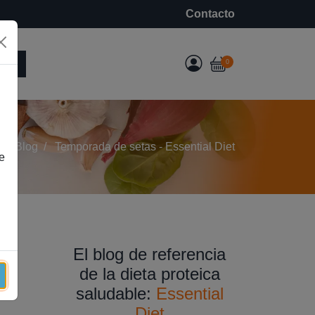
Contacto
e
0
Blog
Temporada de setas - Essential Diet
e
El blog de referencia
de la dieta proteica
saludable:
Essential
Diet