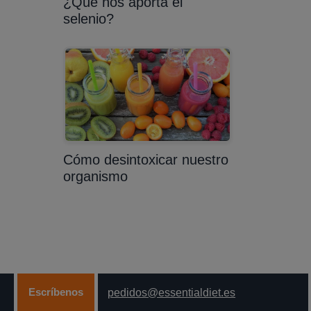
¿Qué nos aporta el
selenio?
Cómo desintoxicar nuestro
organismo
Escríbenos
pedidos@essentialdiet.es