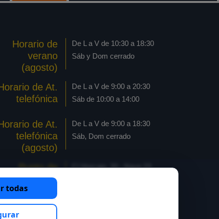
Horario de
De L a V de 10:30 a 18:30
verano
Sáb y Dom cerrado
(agosto)
Horario de At.
De L a V de 9:00 a 20:30
telefónica
Sáb de 10:00 a 14:00
Horario de At.
De L a V de 9:00 a 18:30
telefónica
Sáb, Dom cerrado
(agosto)
Punto de
C/ Horcajo, 20 - Nave 23
recogida
Pol. industrial Las Arenas
r todas
pedido online
28320 Pinto - Madrid
Pinto
gurar