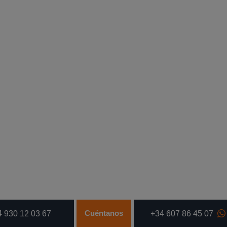
Cuéntanos
 930 12 03 67
+34 607 86 45 07