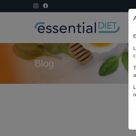
E
L
c
Blog
T
a
L
o