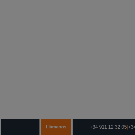
Llámanos
+34 911 12 32 05
|
+34