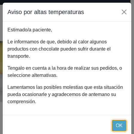
Aviso por altas temperaturas
Estimado/a paciente,
0
Le informamos de que, debido al calor algunos
productos con chocolate pueden sufrir durante el
transporte.
Q10+ FORTE Essential (100
cápsulas)
Tengalo en cuenta a la hora de realizar sus pedidos, o
seleccione alternativas.
Inicio
Catálogo
Q10+ FORTE Essential (100 cápsulas)
Lamentamos las posibles molestias que esta situación
pueda ocasionarle y agradecemos de antemano su
comprensión.
OK