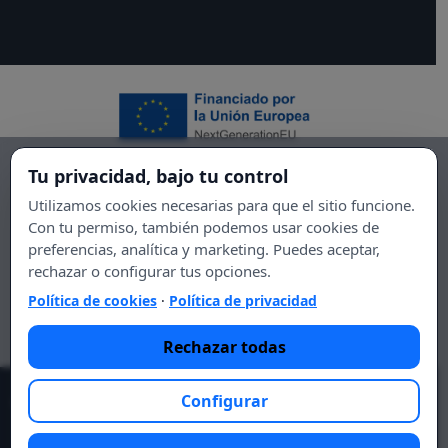
Tu privacidad, bajo tu control
Utilizamos cookies necesarias para que el sitio funcione.
Con tu permiso, también podemos usar cookies de
preferencias, analítica y marketing. Puedes aceptar,
rechazar o configurar tus opciones.
Política de cookies
·
Política de privacidad
Rechazar todas
Configurar
© 2021 Essential DIET.
Lo esencial es tu salud, lo esencial
eres tú.