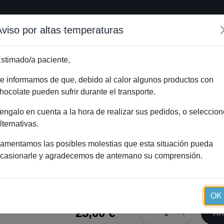
Aviso por altas temperaturas
Inicio
Método Essential
Blog
Tienda onlin
stimado/a paciente,
e informamos de que, debido al calor algunos productos con
hocolate pueden sufrir durante el transporte.
 cápsulas+60 perlas)
Inicio
Catálog
engalo en cuenta a la hora de realizar sus pedidos, o seleccion
lternativas.
amentamos las posibles molestias que esta situación pueda
casionarle y agradecemos de antemano su comprensión.
Gestatial Essential (60 cáp
OK
25,00 €
−
+
Añ