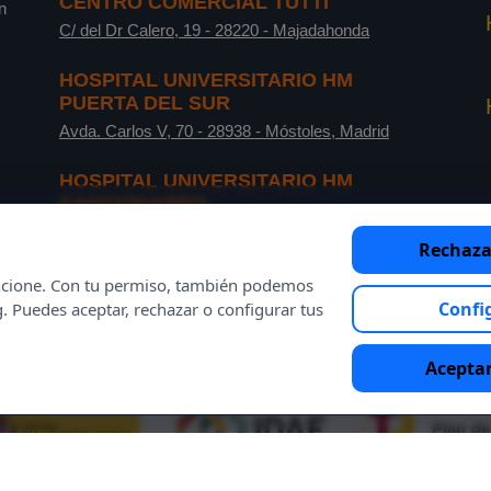
CENTRO COMERCIAL TUTTI
n
C/ del Dr Calero, 19
-
28220
-
Majadahonda
HOSPITAL UNIVERSITARIO HM
PUERTA DEL SUR
Avda. Carlos V, 70
-
28938
-
Móstoles, Madrid
HOSPITAL UNIVERSITARIO HM
SANCHINARRO
C/ de Oña, 10
-
28050
-
Madrid
Rechaza
funcione. Con tu permiso, también podemos
Confi
g. Puedes aceptar, rechazar o configurar tus
Aceptar