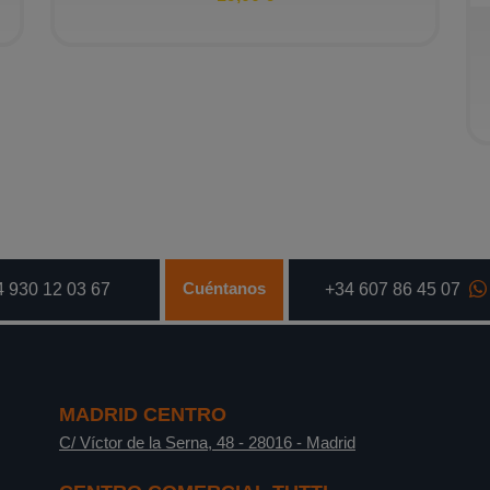
Cuéntanos
 930 12 03 67
+34 607 86 45 07
MADRID CENTRO
C/ Víctor de la Serna, 48
-
28016
-
Madrid