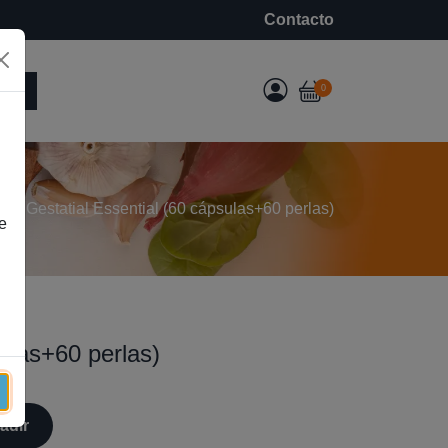
Contacto
e
0
o
Gestatial Essential (60 cápsulas+60 perlas)
e
sulas+60 perlas)
adir