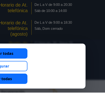
Horario de At.
De L a V de 9:00 a 20:30
telefónica
Sáb de 10:00 a 14:00
Horario de At.
De L a V de 9:00 a 18:30
telefónica
Sáb, Dom cerrado
(agosto)
Punto de
C/ Horcajo, 20 - Nave 23
recogida
Pol. industrial Las Arenas
r todas
pedido online
28320 Pinto - Madrid
Pinto
gurar
 todas