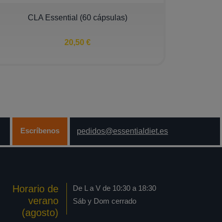
CLA Essential (60 cápsulas)
20,50 €
Escríbenos
pedidos@essentialdiet.es
Horario de
De L a V de 10:30 a 18:30
verano
Sáb y Dom cerrado
(agosto)