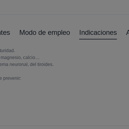
ntes
Modo de empleo
Indicaciones
turidad.
, magnesio, calcio…
tema neuronal, del tiroides.
 prevenir: