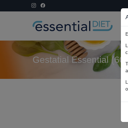
E
L
c
Gestatial Essential (60
T
a
L
o